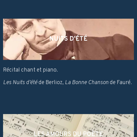
NUITS D'ÉTÉ
Récital chant et piano.
Les Nuits d’été
de Berlioz,
La Bonne Chanson
de Fauré.
LES AMOURS DU P
OÈTE